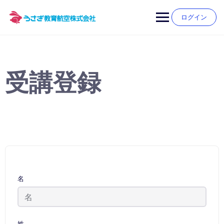
Skip
to
ログイン
content
受講登録
名
姓